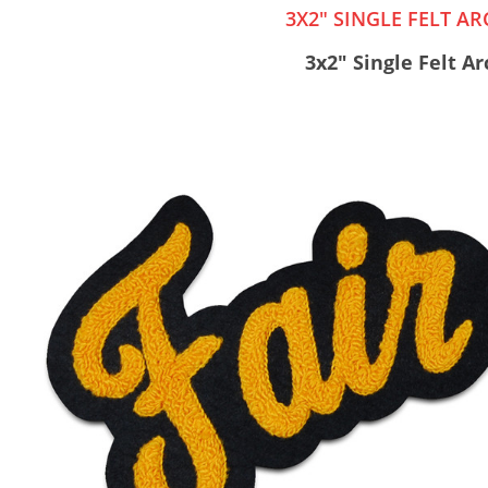
3X2" SINGLE FELT 
3x2" Single Felt 